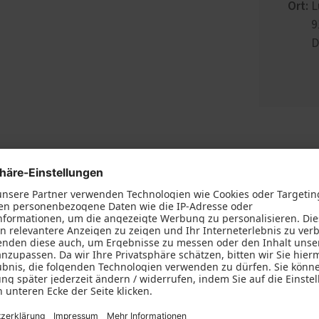
Ort:
L
9
D