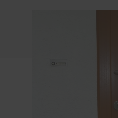
ABUS-Partner
Einbru
Brandschutz
Mythe
Brandschutz-Produkte
Täter
Schwa
Fenstersicherheit
Fenstersicherheits-Produkte
Folge
Türsicherheit
Türsicherheits-Produkte