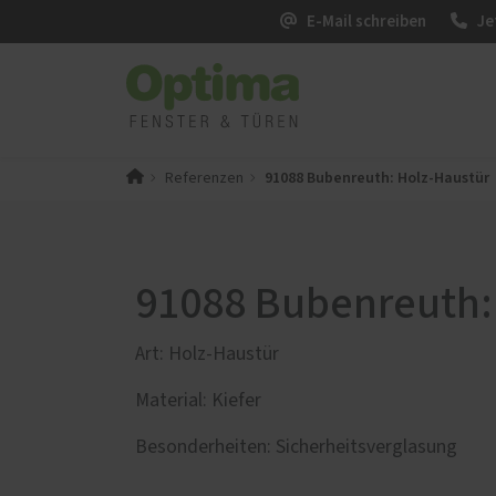
E-Mail schreiben
Je
91088 Bubenreuth: Holz-Haustür
Referenzen
PaX-Fenster
PaX-Ha
Kunststoff
Alumi
Kunststoff-Aluminium
Holz 
91088 Bubenreuth:
K-LINE Aluminium
Kunst
Holz
Altba
Art: Holz-Haustür
Holz-Aluminium
Aktio
Material: Kiefer
Altbau und Denkmal
Fenster-Aktion für den
Besonderheiten: Sicherheitsverglasung
Rundumschutz