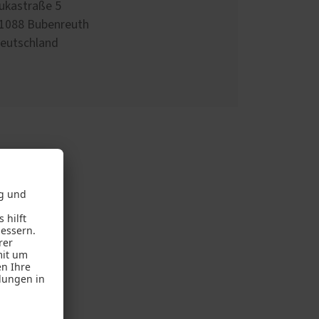
ukastraße 5
1088
Bubenreuth
eutschland