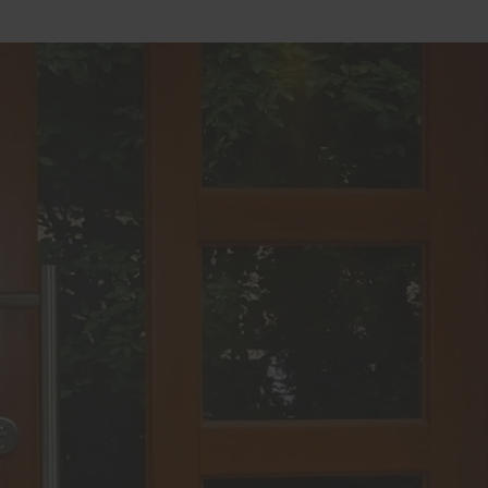
chschutz
Service
n und Vorurteile
Schallschutz-Simulator
wissen
Förderung für Fenster un
Haustüren
chstellen
n eines Einbruchs