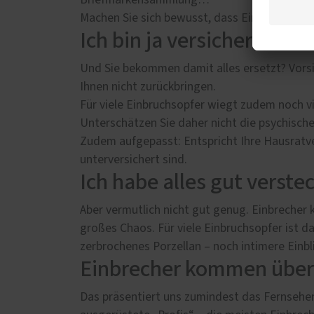
Briefmarkensammlung…
Machen Sie sich bewusst, dass Einbrecher im
Ich bin ja versichert…
Und Sie bekommen damit alles ersetzt? Vorsic
Ihnen nicht zurückbringen.
Für viele Einbruchsopfer wiegt zudem noch vie
Unterschätzen Sie daher nicht die psychisch
Zudem aufgepasst: Entspricht Ihre Hausratve
unterversichert sind.
Ich habe alles gut verst
Aber vermutlich nicht gut genug. Einbrecher k
großes Chaos. Für viele Einbruchsopfer ist 
zerbrochenes Porzellan – noch intimere Einb
Einbrecher kommen über
Das präsentiert uns zumindest das Fernsehen.