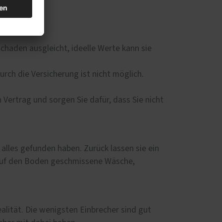
.
chaden ausgleicht, ideelle Werte kann sie
urch die Versicherung ist nicht möglich.
Vertrag und sorgen Sie dafür, dass Sie nicht
 alles gefunden haben. Zurück lassen sie ein
, auf den Boden geschmissene Wäsche,
alität. Die wenigsten Einbrecher sind gut