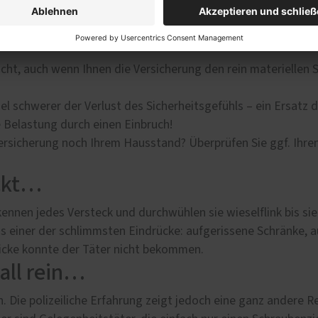
mer auf lohnende Beute hoffen und jede Gelegenheit nutzen
ht, auch wenn Ihnen die Versicherung den rein materiellen S
l schwerer der Verlust des Sicherheitsgefühls – ein Ersatz d
e Belastung durch einen Einbruch!
rsicherung noch Ihrem Hausstand? Überprüfen Sie ggf. Ihren 
eckt…
ennen jedes Versteck und durchwühlen sie wieselflink bis sie
das einer der schlimmsten Eindrücke: aufgerissene Schränke
licke konnte der Täter nicht bekommen.
all rein…
 Die polizeiliche Erfahrung zeigt jedoch eine ganz andere Re