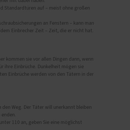
ieher mit dabei haben.
nd Standardtüren auf – meist ohne großen
ufschraubsicherungen an Fenstern – kann man
m Einbrecher Zeit – Zeit, die er nicht hat.
aher kommen sie vor allen Dingen dann, wenn
für ihre Einbrüche. Dunkelheit mögen sie
sten Einbrüche werden von den Tätern in der
in den Weg. Der Täter will unerkannt bleiben
e enden.
 unter 110 an, geben Sie eine möglichst