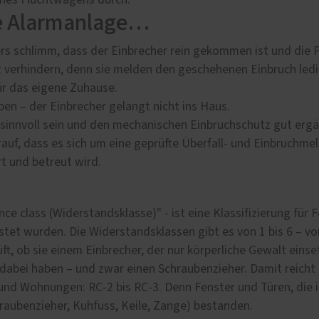
ines Fluchtwagens durch.
ine Alarmanlage…
rs schlimm, dass der Einbrecher rein gekommen ist und die P
verhindern, denn sie melden den geschehenen Einbruch lediglic
für das eigene Zuhause.
ben – der Einbrecher gelangt nicht ins Haus.
 sinnvoll sein und den mechanischen Einbruchschutz gut ergä
auf, dass es sich um eine geprüfte Überfall- und Einbruchme
rt und betreut wird.
ence class (Widerstandsklasse)" - ist eine Klassifizierung für 
et wurden. Die Widerstandsklassen gibt es von 1 bis 6 – vo
ft, ob sie einem Einbrecher, der nur körperliche Gewalt eins
dabei haben – und zwar einen Schraubenzieher. Damit reicht 
 und Wohnungen: RC-2 bis RC-3. Denn Fenster und Türen, die 
raubenzieher, Kuhfuss, Keile, Zange) bestanden.