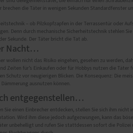
er sind Gelegenheitstäter, die einfach nur einen Schraubenz
er brechen die Täter in wenigen Sekunden Standardfenster u
heitstechnik – ob Pilzkopfzapfen in der Terrassentür oder A
en. Denn durch mechanische Sicherheitstechnik stehlen Sie de
der Sekunde. Der Täter bricht die Tat ab.
er Nacht…
cher wollen nicht das Risiko eingehen, gesehen zu werden, d
und Zeiten für’s Einkaufen oder für Hobbys nutzen die Täter 
ten Schutz vor neugierigen Blicken. Die Konsequenz: Die mei
ühe Dämmerung ausnutzen können.
ich entgegenstellen…
n Sie einen Einbrecher entdecken, stellen Sie sich ihm nicht 
ntation. Wird ihm diese jedoch aufgezwungen, kann das bös
äter unbehelligt und rufen Sie stattdessen sofort die Polizei