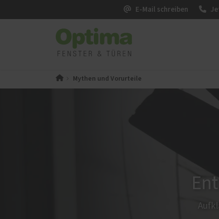
E-Mail schreiben
Je
Mythen und Vorurteile
PaX-Fenster
PaX-Ha
Kunststoff
Alumi
Kunststoff-Aluminium
Holz 
K-LINE Aluminium
Kunst
Holz
Altba
Holz-Aluminium
Aktio
Ent
Altbau und Denkmal
Fenster-Aktion für den
Rundumschutz
Aufkl