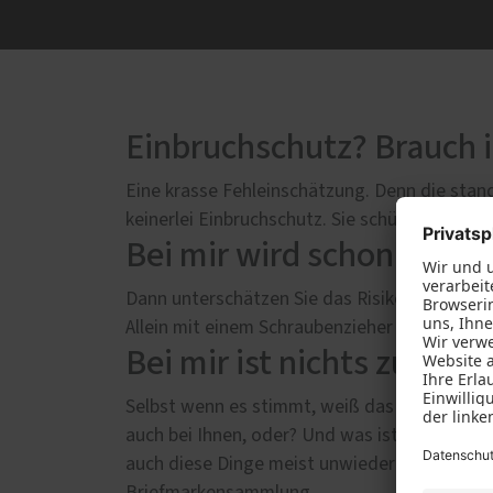
Einbruchschutz? Brauch ic
Eine krasse Fehleinschätzung. Denn die sta
keinerlei Einbruchschutz. Sie schützen zwar v
Bei mir wird schon nich
Dann unterschätzen Sie das Risiko. Alle 4 Mi
Allein mit einem Schraubenzieher ausgerüstet
Bei mir ist nichts zu hol
Selbst wenn es stimmt, weiß das der Einbrech
auch bei Ihnen, oder? Und was ist mit Erinner
auch diese Dinge meist unwiederbringlich v