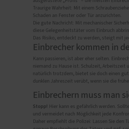
ausgerüstete „Profis“ – die meisten Einbrech
Traurige Wahrheit: Mit einem Schraubenzieh
Schaden an Fenster oder Tür anzurichten.
Die gute Nachricht: Mit mechanischer Sicher
diese Gelegenheitstäter vom Einbruch abbring
Das Risiko, entdeckt zu werden, steigt mit je
Einbrecher kommen in d
Kann passieren, ist aber eher selten. Einbre
niemand zu Hause ist. Schulzeit, Arbeitszeit 
natürlich trotzdem, bietet sie doch einen gu
dunklen Jahreszeit verübt, wenn sie die fr
Einbrechern muss man s
Stopp!
Hier kann es gefährlich werden. Sollte
und vermeidet nach Möglichkeit jede Konfro
Daher empfiehlt die Polizei: Lassen Sie den T