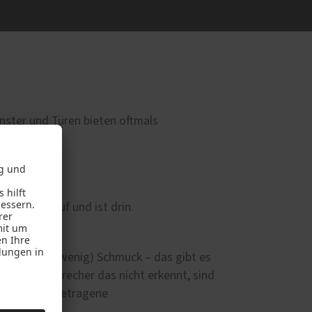
ster und Türen bieten oftmals
 Fenster auf und ist drin.
Laptop, (ein wenig) Schmuck – das gibt es
wenn der Einbrecher das nicht erkennt, sind
en zusammengetragene