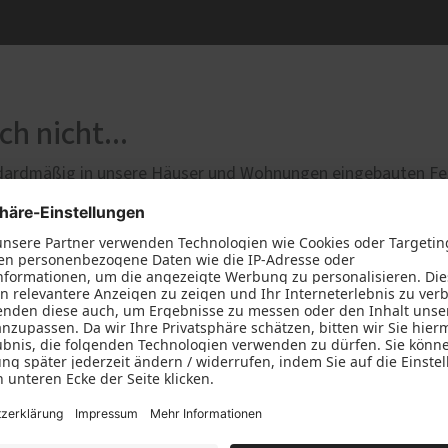
h nicht...
ndardmäßig in unsere Häuser und Wohnungen eingebauten Fen
or Wind und Wetter, aber nicht vor Einbrechern.
t eingebrochen…
nuten wird in Deutschland eingebrochen.
 hebelt ein Einbrecher in wenigen Sekunden ein ungesichertes
en…
er ja nicht. Und mal ehrlich: Geld im Portemonnaie, Handy, 
ungsstücken? Vielleicht rein materiell nicht viel wert, doch 
erloren – Erbstücke, Urlaubserinnerungen, die über das Leb