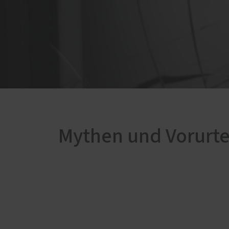
ABUS-Partner
Einbru
Mythe
Brandschutz
Brandschutz-Produkte
Täter
Schwa
Fenstersicherheit
Fenstersicherheits-Produkte
Folge
Türsicherheit
Türsicherheits-Produkte
Mythen und Vorurte