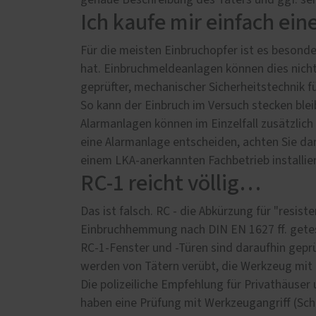
genaue Beschreibung des Täters und ggf. se
Ich kaufe mir einfach e
Für die meisten Einbruchopfer ist es besonde
hat. Einbruchmeldeanlagen können dies nicht 
geprüfter, mechanischer Sicherheitstechnik 
So kann der Einbruch im Versuch stecken blei
Alarmanlagen können im Einzelfall zusätzlich
eine Alarmanlage entscheiden, achten Sie dar
einem LKA-anerkannten Fachbetrieb installie
RC-1 reicht völlig…
Das ist falsch. RC - die Abkürzung für "resist
Einbruchhemmung nach DIN EN 1627 ff. getest
RC-1-Fenster und -Türen sind daraufhin geprü
werden von Tätern verübt, die Werkzeug mit 
Die polizeiliche Empfehlung für Privathäuser
haben eine Prüfung mit Werkzeugangriff (Sch