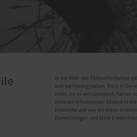
chschutz
Service
n und Vorurteile
Schallschutz-Simulator
wissen
Förderung für Fenster un
Haustüren
chstellen
n eines Einbruchs
ile
In der Welt des Einbruchschutzes gib
sich hartnäckig halten. Doch in Zeite
steht, ist es entscheidend, Fakten 
unserem informativen Einblick in di
Einbrüche und wie wir diese aufklär
Dunkel bringen und klare Erkenntniss