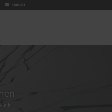
Kontakt
üren
Sonnen- und Insektenschutz
Raffstoren von ROMA
Rollladen von ROMA
en
Textilscreens von ROMA
Insektenschutz von PaX
chen
ukunft