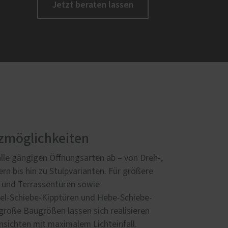
Jetzt beraten lassen
tzmöglichkeiten
lle gängigen Öffnungsarten ab – von Dreh‑,
rn bis hin zu Stulpvarianten. Für größere
 und Terrassentüren sowie
lel-Schiebe-Kipptüren und Hebe-Schiebe-
große Baugrößen lassen sich realisieren
Ansichten mit maximalem Lichteinfall.