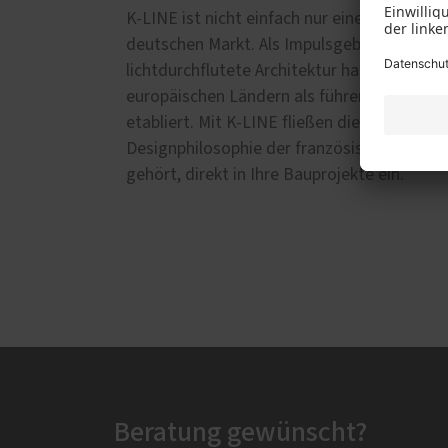
K-LINE ist nicht einfach nur eine weitere 
deutschen Markt. Als Impulsgeber für zei
lichtdurchflutete Architektur hat sich K-LIN
europäischen Ländern als führender Anbiet
etabliert. Mit K-LINE fließen die visionäre K
Designphilosophie der französischen Groupe
gehört, direkt in Ihre Bauprojekte ein.
Beratung gewünscht?