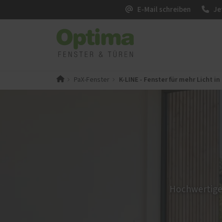
E-Mail schreiben
Je
K-LINE - Fenster für mehr Licht i
PaX-Fenster
PaX-Fenster
PaX-Ha
Kunststoff
Alumi
Kunststoff-Aluminium
Holz 
K-LINE Aluminium
Kunst
Holz
Altba
Holz-Aluminium
Aktio
Altbau und Denkmal
Hochwertige 
Fenster-Aktion für den
Rundumschutz