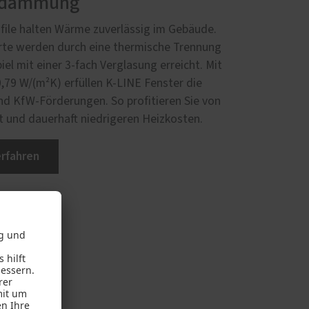
edämmung
ofile halten Wärme zuverlässig im Gebäude.
e werden durch eine thermische Trennung
el mit einer 3-fach Verglasung erreicht. Mit
0,79 W/(m²K) erfüllen K-LINE Fenster die
nd KfW‑Förderungen. So profitieren Sie von
und dauerhaft niedrigeren Heizkosten.
rfahren