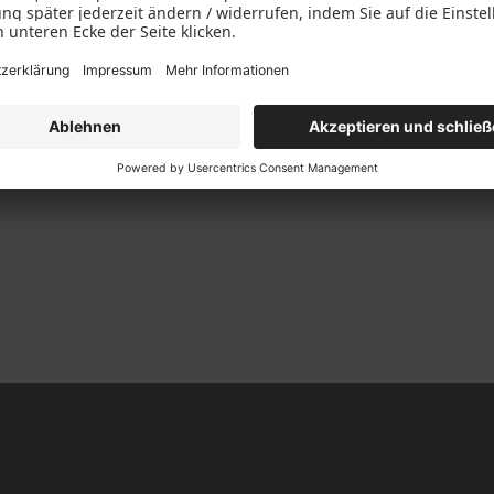
Fenstermarke auf dem
tgemäßes Wohnen und
E bereits in zahlreichen
er von Aluminiumfenstern
raft und die
 Liébot, zu der auch PaX