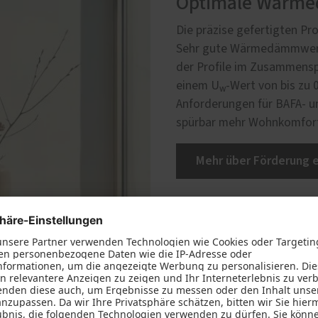
Optimale Wärm
Die präzise gefertigten Pr
Sehr gute Wärmedämmwert
der Profile im Zusammenspi
einem U
‑Wert von bis zu 
w
Anforderungen für BAFA‑ u
spürbar mehr Wohnkomfort 
Mehr über Förderung e
Marke