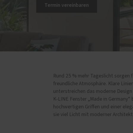
chschutz
Service
Termin vereinbaren
n und Vorurteile
Schallschutz-Simulator
wissen
Förderung für Fenster un
Haustüren
chstellen
n eines Einbruchs
Rund 25 % mehr Tageslicht sorgen fü
freundliche Atmosphäre. Klare Linie
unterstreichen das moderne Design
K-LINE Fenster „Made in Germany“ 
hochwertigen Griffen und einer eleg
sie viel Licht mit moderner Architekt