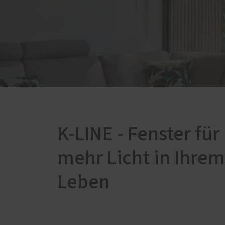
ABUS-Partner
Einbru
Brandschutz
Mythe
Brandschutz-Produkte
Täter
Schwa
Fenstersicherheit
Fenstersicherheits-Produkte
Folge
Türsicherheit
Türsicherheits-Produkte
K-LINE - Fenster für
mehr Licht in Ihrem
Leben