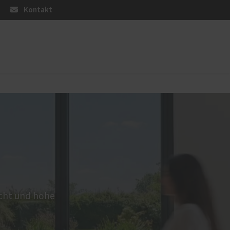
Kontakt
üren
Sonnen- und Insektenschutz
Raffstoren von ROMA
Rollladen von ROMA
en
Textilscreens von ROMA
Insektenschutz von PaX
icht und hohe