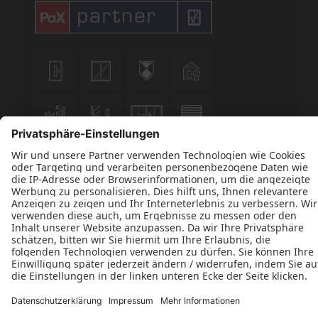












Datenschutz
Impressum
Kontakt
Optima Fenster & Türen UG © 2026