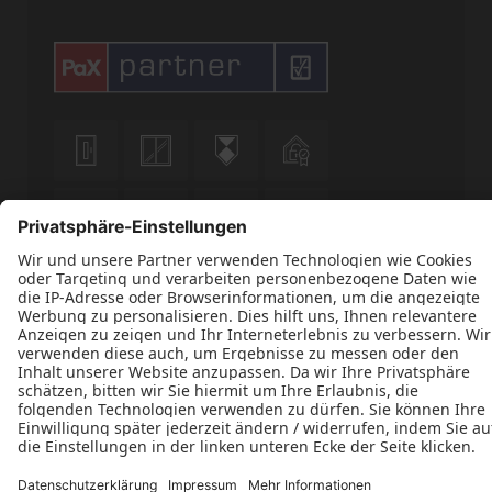












Datenschutz
Impressum
Kontakt
Optima Fenster & Türen UG © 2026